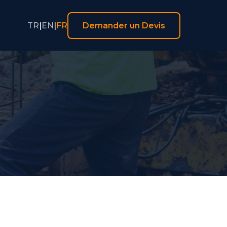
TR
|
EN
|
FR
Demander un Devis