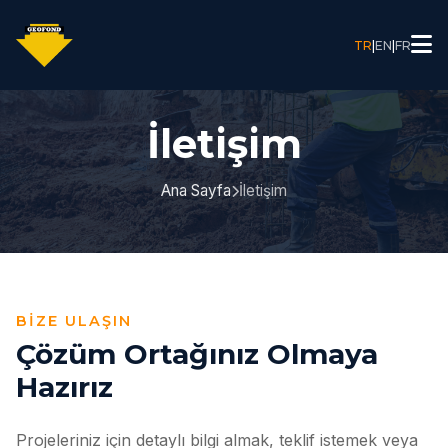
TR
|
EN
|
FR
İletişim
Ana Sayfa
İletişim
BIZE ULAŞIN
Çözüm Ortağınız Olmaya
Hazırız
Projeleriniz için detaylı bilgi almak, teklif istemek veya